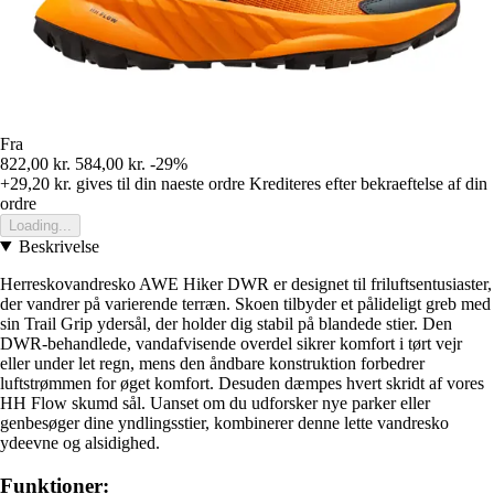
Fra
822,00 kr.
584,00 kr.
-29%
+29,20 kr.
gives til din naeste ordre
Krediteres efter bekraeftelse af din
ordre
Loading...
Beskrivelse
Herreskovandresko AWE Hiker DWR er designet til friluftsentusiaster,
der vandrer på varierende terræn. Skoen tilbyder et pålideligt greb med
sin Trail Grip ydersål, der holder dig stabil på blandede stier. Den
DWR-behandlede, vandafvisende overdel sikrer komfort i tørt vejr
eller under let regn, mens den åndbare konstruktion forbedrer
luftstrømmen for øget komfort. Desuden dæmpes hvert skridt af vores
HH Flow skumd sål. Uanset om du udforsker nye parker eller
genbesøger dine yndlingsstier, kombinerer denne lette vandresko
ydeevne og alsidighed.
Funktioner: