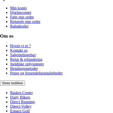
Min konto
Hjælpecenter
Følg min ordre
Returnér min ordre
Rabatkoder
Om os
Hvem vi er ?
Kontakt os
Salgsbetingelser
Retur & refundering
Juridiske oplysninger
Betalingsmetoder
Priser og forsendelsesmuligheder
Vores butikker
Basket-Center
Daily Bikers
Direct Running
Direct-Volley
Espace Golf