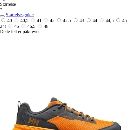
Størrelse
*
Størrelsesguide
40
40,5
41
42
42,5
43
44
44,5
45
24t
46
46,5
48
Dette felt er påkrævet