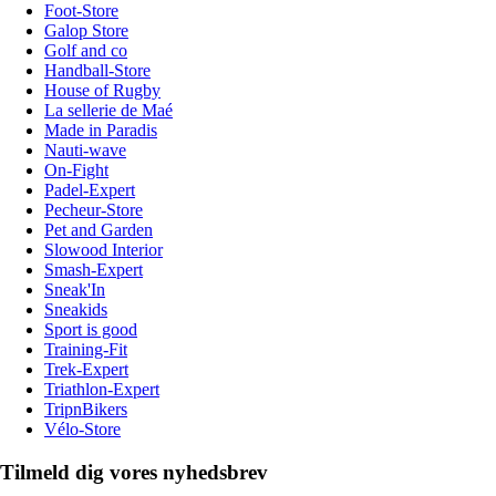
Foot-Store
Galop Store
Golf and co
Handball-Store
House of Rugby
La sellerie de Maé
Made in Paradis
Nauti-wave
On-Fight
Padel-Expert
Pecheur-Store
Pet and Garden
Slowood Interior
Smash-Expert
Sneak'In
Sneakids
Sport is good
Training-Fit
Trek-Expert
Triathlon-Expert
TripnBikers
Vélo-Store
Tilmeld dig vores nyhedsbrev