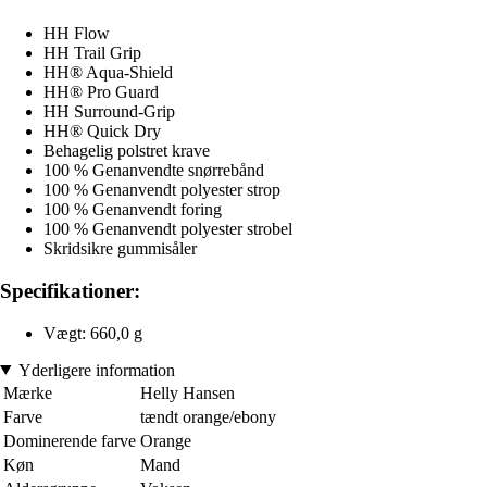
HH Flow
HH Trail Grip
HH® Aqua-Shield
HH® Pro Guard
HH Surround-Grip
HH® Quick Dry
Behagelig polstret krave
100 % Genanvendte snørrebånd
100 % Genanvendt polyester strop
100 % Genanvendt foring
100 % Genanvendt polyester strobel
Skridsikre gummisåler
Specifikationer:
Vægt: 660,0 g
Yderligere information
Mærke
Helly Hansen
Farve
tændt orange/ebony
Dominerende farve
Orange
Køn
Mand