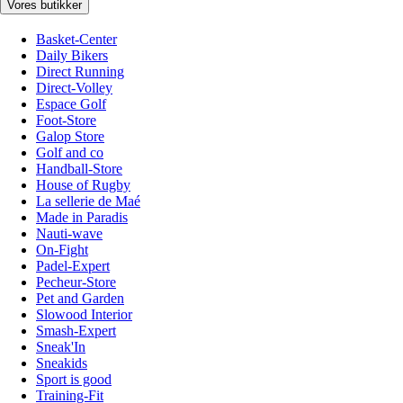
Vores butikker
Basket-Center
Daily Bikers
Direct Running
Direct-Volley
Espace Golf
Foot-Store
Galop Store
Golf and co
Handball-Store
House of Rugby
La sellerie de Maé
Made in Paradis
Nauti-wave
On-Fight
Padel-Expert
Pecheur-Store
Pet and Garden
Slowood Interior
Smash-Expert
Sneak'In
Sneakids
Sport is good
Training-Fit