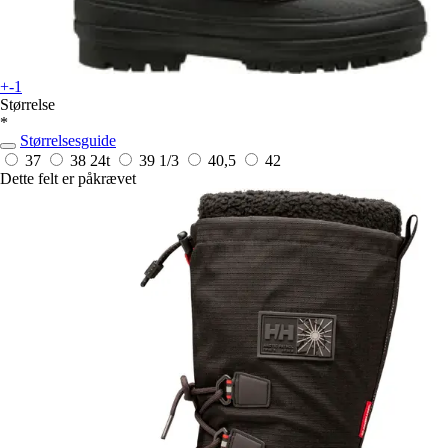
+-1
Størrelse
*
Størrelsesguide
37
38
24t
39 1/3
40,5
42
Dette felt er påkrævet