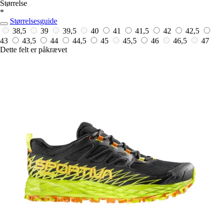
Størrelse
*
Størrelsesguide
38,5
39
39,5
40
41
41,5
42
42,5
43
43,5
44
44,5
45
45,5
46
46,5
47
Dette felt er påkrævet