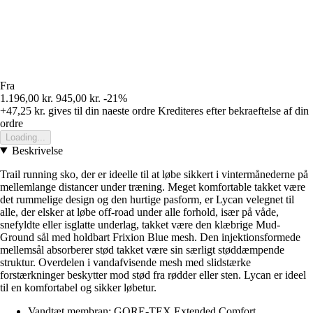
Fra
1.196,00 kr.
945,00 kr.
-21%
+47,25 kr.
gives til din naeste ordre
Krediteres efter bekraeftelse af din
ordre
Loading...
Beskrivelse
Trail running sko, der er ideelle til at løbe sikkert i vintermånederne på
mellemlange distancer under træning. Meget komfortable takket være
det rummelige design og den hurtige pasform, er Lycan velegnet til
alle, der elsker at løbe off-road under alle forhold, især på våde,
snefyldte eller isglatte underlag, takket være den klæbrige Mud-
Ground sål med holdbart Frixion Blue mesh. Den injektionsformede
mellemsål absorberer stød takket være sin særligt støddæmpende
struktur. Overdelen i vandafvisende mesh med slidstærke
forstærkninger beskytter mod stød fra rødder eller sten. Lycan er ideel
til en komfortabel og sikker løbetur.
Vandtæt membran: GORE-TEX Extended Comfort