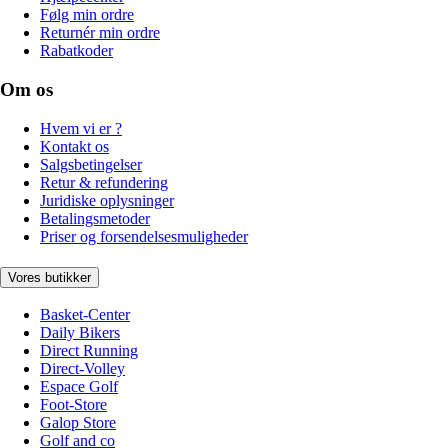
Følg min ordre
Returnér min ordre
Rabatkoder
Om os
Hvem vi er ?
Kontakt os
Salgsbetingelser
Retur & refundering
Juridiske oplysninger
Betalingsmetoder
Priser og forsendelsesmuligheder
Vores butikker
Basket-Center
Daily Bikers
Direct Running
Direct-Volley
Espace Golf
Foot-Store
Galop Store
Golf and co