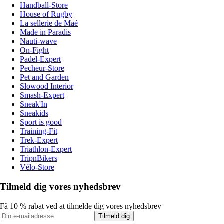
Handball-Store
House of Rugby
La sellerie de Maé
Made in Paradis
Nauti-wave
On-Fight
Padel-Expert
Pecheur-Store
Pet and Garden
Slowood Interior
Smash-Expert
Sneak'In
Sneakids
Sport is good
Training-Fit
Trek-Expert
Triathlon-Expert
TripnBikers
Vélo-Store
Tilmeld dig vores nyhedsbrev
Få 10 % rabat ved at tilmelde dig vores nyhedsbrev
Tilmeld dig