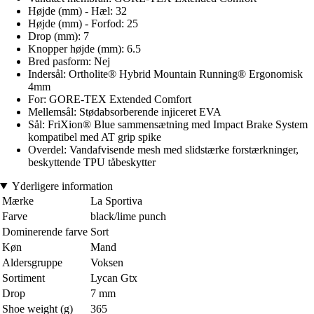
Højde (mm) - Hæl: 32
Højde (mm) - Forfod: 25
Drop (mm): 7
Knopper højde (mm): 6.5
Bred pasform: Nej
Indersål: Ortholite® Hybrid Mountain Running® Ergonomisk
4mm
For: GORE-TEX Extended Comfort
Mellemsål: Stødabsorberende injiceret EVA
Sål: FriXion® Blue sammensætning med Impact Brake System
kompatibel med AT grip spike
Overdel: Vandafvisende mesh med slidstærke forstærkninger,
beskyttende TPU tåbeskytter
Yderligere information
Mærke
La Sportiva
Farve
black/lime punch
Dominerende farve
Sort
Køn
Mand
Aldersgruppe
Voksen
Sortiment
Lycan Gtx
Drop
7 mm
Shoe weight (g)
365