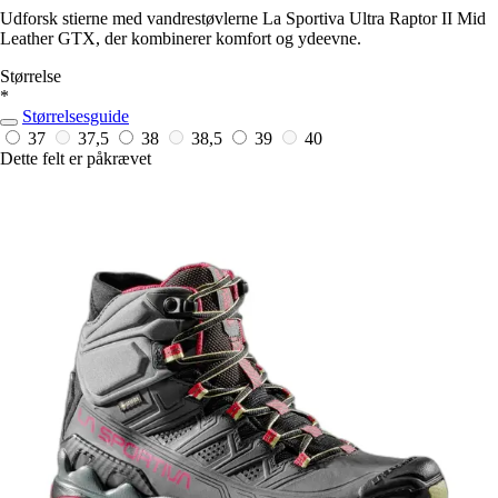
Udforsk stierne med vandrestøvlerne La Sportiva Ultra Raptor II Mid
Leather GTX, der kombinerer komfort og ydeevne.
Størrelse
*
Størrelsesguide
37
37,5
38
38,5
39
40
Dette felt er påkrævet