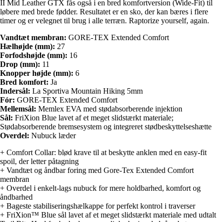
II Mid Leather GTX fås også i en bred komfortversion (Wide-Fit) til
løbere med brede fødder. Resultatet er en sko, der kan bæres i flere
timer og er velegnet til brug i alle terræn. Raptorize yourself, again.
Vandtæt membran:
GORE-TEX Extended Comfort
Hælhøjde (mm):
27
Forfodshøjde (mm):
16
Drop (mm):
11
Knopper højde (mm):
6
Bred komfort:
Ja
Indersål:
La Sportiva Mountain Hiking 5mm
Fór:
GORE-TEX Extended Comfort
Mellemsål:
Memlex EVA med stødabsorberende injektion
Sål:
FriXion Blue lavet af et meget slidstærkt materiale;
Stødabsorberende bremsesystem og integreret stødbeskyttelseshætte
Overdel:
Nubuck læder
+ Comfort Collar: blød krave til at beskytte anklen med en easy-fit
spoil, der letter påtagning
+ Vandtæt og åndbar foring med Gore-Tex Extended Comfort
membran
+ Overdel i enkelt-lags nubuck for mere holdbarhed, komfort og
åndbarhed
+ Bageste stabiliseringshælkappe for perfekt kontrol i traverser
+ FriXion™ Blue sål lavet af et meget slidstærkt materiale med udtalt