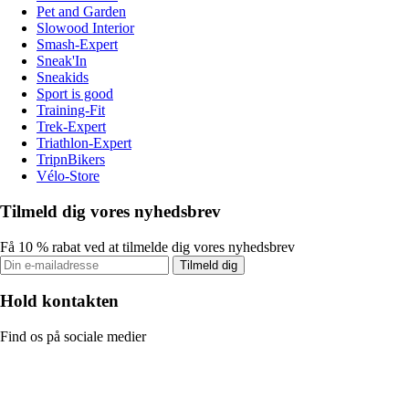
Pet and Garden
Slowood Interior
Smash-Expert
Sneak'In
Sneakids
Sport is good
Training-Fit
Trek-Expert
Triathlon-Expert
TripnBikers
Vélo-Store
Tilmeld dig vores nyhedsbrev
Få 10 % rabat ved at tilmelde dig vores nyhedsbrev
Tilmeld dig
Hold kontakten
Find os på sociale medier