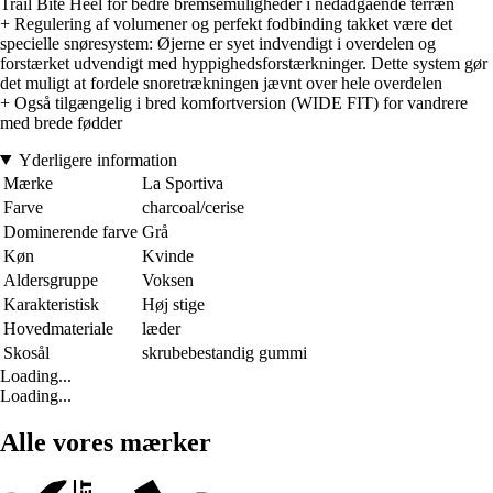
Trail Bite Heel for bedre bremsemuligheder i nedadgående terræn
+ Regulering af volumener og perfekt fodbinding takket være det
specielle snøresystem: Øjerne er syet indvendigt i overdelen og
forstærket udvendigt med hyppighedsforstærkninger. Dette system gør
det muligt at fordele snoretrækningen jævnt over hele overdelen
+ Også tilgængelig i bred komfortversion (WIDE FIT) for vandrere
med brede fødder
Yderligere information
Mærke
La Sportiva
Farve
charcoal/cerise
Dominerende farve
Grå
Køn
Kvinde
Aldersgruppe
Voksen
Karakteristisk
Høj stige
Hovedmateriale
læder
Skosål
skrubebestandig gummi
Loading...
Loading...
Alle vores mærker