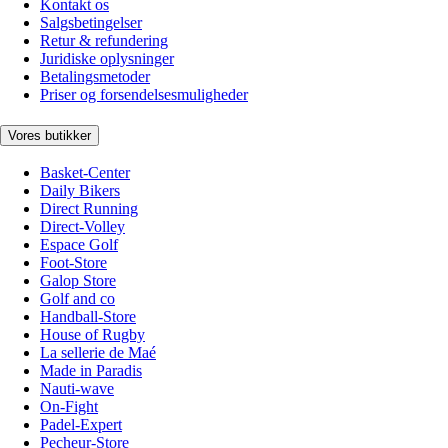
Kontakt os
Salgsbetingelser
Retur & refundering
Juridiske oplysninger
Betalingsmetoder
Priser og forsendelsesmuligheder
Vores butikker
Basket-Center
Daily Bikers
Direct Running
Direct-Volley
Espace Golf
Foot-Store
Galop Store
Golf and co
Handball-Store
House of Rugby
La sellerie de Maé
Made in Paradis
Nauti-wave
On-Fight
Padel-Expert
Pecheur-Store