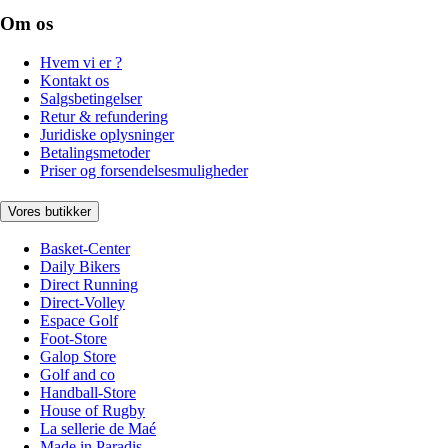
Om os
Hvem vi er ?
Kontakt os
Salgsbetingelser
Retur & refundering
Juridiske oplysninger
Betalingsmetoder
Priser og forsendelsesmuligheder
Vores butikker
Basket-Center
Daily Bikers
Direct Running
Direct-Volley
Espace Golf
Foot-Store
Galop Store
Golf and co
Handball-Store
House of Rugby
La sellerie de Maé
Made in Paradis