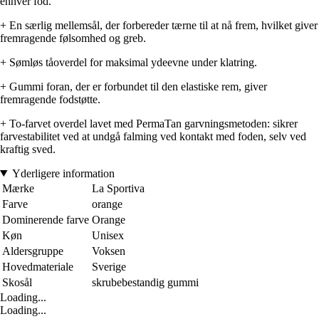
enhver fod.
+ En særlig mellemsål, der forbereder tærne til at nå frem, hvilket giver
fremragende følsomhed og greb.
+ Sømløs tåoverdel for maksimal ydeevne under klatring.
+ Gummi foran, der er forbundet til den elastiske rem, giver
fremragende fodstøtte.
+ To-farvet overdel lavet med PermaTan garvningsmetoden: sikrer
farvestabilitet ved at undgå falming ved kontakt med foden, selv ved
kraftig sved.
Yderligere information
Mærke
La Sportiva
Farve
orange
Dominerende farve
Orange
Køn
Unisex
Aldersgruppe
Voksen
Hovedmateriale
Sverige
Skosål
skrubebestandig gummi
Loading...
Loading...