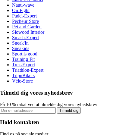
Nauti-wave
On-Fight
Padel-Expert
Pecheur-Store
Pet and Garden
Slowood Interior
Smash-Expert
Sneak'In
Sneakids
Sport is good
Training-Fit
Trek-Expert
Triathlon-Expert
TripnBikers
Vélo-Store
Tilmeld dig vores nyhedsbrev
Få 10 % rabat ved at tilmelde dig vores nyhedsbrev
Tilmeld dig
Hold kontakten
Find os på sociale medier