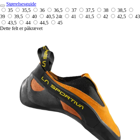
Størrelsesguide
35
35,5
36
36,5
37
37,5
38
38,5
39
39,5
40
40,5
24t
41
41,5
42
42,5
43
43,5
44
44,5
45
Dette felt er påkrævet