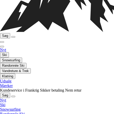
Søg
Nyt
Ski
Snowsurfing
Randonnée Ski
Vandreture & Trek
Klatring
Udsalg
Mærker
Kundeservice i Frankrig
Sikker betaling
Nem retur
Søg
Nyt
Ski
Snowsurfing
Randonnée Ski