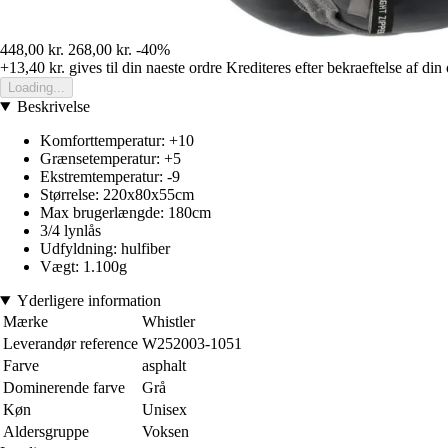
448,00 kr.
268,00 kr.
-40%
+13,40 kr.
gives til din naeste ordre
Krediteres efter bekraeftelse af din
Loading...
Beskrivelse
Komforttemperatur: +10
Grænsetemperatur: +5
Ekstremtemperatur: -9
Størrelse: 220x80x55cm
Max brugerlængde: 180cm
3/4 lynlås
Udfyldning: hulfiber
Vægt: 1.100g
Yderligere information
Mærke
Whistler
Leverandør reference
W252003-1051
Farve
asphalt
Dominerende farve
Grå
Køn
Unisex
Aldersgruppe
Voksen