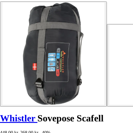
Whistler
Sovepose Scafell
448,00 kr.
268,00 kr.
-40%