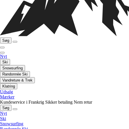
Søg
Nyt
Ski
Snowsurfing
Randonnée Ski
Vandreture & Trek
Klatring
Udsalg
Mærker
Kundeservice i Frankrig
Sikker betaling
Nem retur
Søg
Nyt
Ski
Snowsurfing
Randonnée Ski