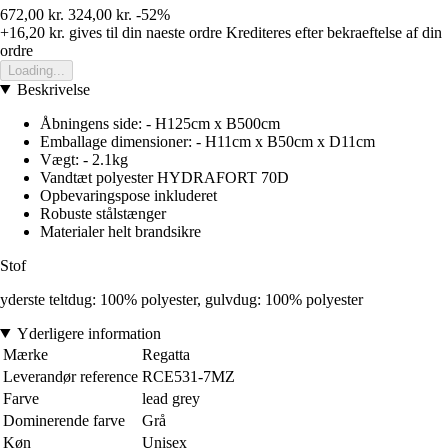
672,00 kr.
324,00 kr.
-52%
+16,20 kr.
gives til din naeste ordre
Krediteres efter bekraeftelse af din
ordre
Loading...
Beskrivelse
Åbningens side: - H125cm x B500cm
Emballage dimensioner: - H11cm x B50cm x D11cm
Vægt: - 2.1kg
Vandtæt polyester HYDRAFORT 70D
Opbevaringspose inkluderet
Robuste stålstænger
Materialer helt brandsikre
Stof
yderste teltdug: 100% polyester, gulvdug: 100% polyester
Yderligere information
Mærke
Regatta
Leverandør reference
RCE531-7MZ
Farve
lead grey
Dominerende farve
Grå
Køn
Unisex