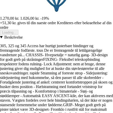
1.270,00 kr.
1.026,00 kr.
-19%
+51,30 kr.
gives til din naeste ordre
Krediteres efter bekraeftelse af din
ordre
Loading...
Beskrivelse
305, 325 og 345 Access har hurtigt justerbare bindinger og
fremragende fodfæste. tous De er fremragende til lettilgængelige
vandreture på... CHASSIS- Hvepsetalje = naturlig gang- 3D-design
for godt greb på skråningerFIXING- Fleksibel teleskopbinding
respekterer fodens rulning- Lock Adjustment: nem at bruge, denne
justering giver dig mulighed for at huske din støvlestørrelse til alle
sneskovandringer. rapide Stramning af forreste strop - Sidejustering:
sidejustering med hukommelse, så den passer til alle skobredder -
Forudgående justering af ankel: centrerer komfortstroppen på skoen og
husker dens position - Hælstramning med fortandet vriststrop for
præcis tilpasning og - Komfortstrop i bimateriale - Støj- og
støddæmper - Automatisk EASY ASCENT-kile, der kan aktiveres med
staven. Vægten fordeles over hele bindingshælen, så der ikke er nogen
stansende fornemmelse under fødderne.GRIP- Meget godt greb på
pister takket være 3D-designet- Frontklo i rustfrit stål for maksimalt