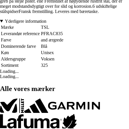
greb på stejle pister. elle Fremstillet af højtydende rustfrit stål, der er
meget modstandsdygtigt over for slid og korrosion.6 udskiftelige
stålspidserFransk fremstilling. Leveres med bæretaske.
Yderligere information
Mærke
TSL
Leverandør reference
PFRAC835
Farve
and ærgrede
Dominerende farve
Blå
Køn
Unisex
Aldersgruppe
Voksen
Sortiment
325
Loading...
Loading...
Alle vores mærker