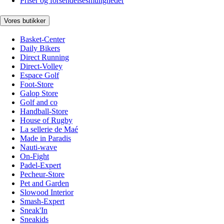
Priser og forsendelsesmuligheder
Vores butikker
Basket-Center
Daily Bikers
Direct Running
Direct-Volley
Espace Golf
Foot-Store
Galop Store
Golf and co
Handball-Store
House of Rugby
La sellerie de Maé
Made in Paradis
Nauti-wave
On-Fight
Padel-Expert
Pecheur-Store
Pet and Garden
Slowood Interior
Smash-Expert
Sneak'In
Sneakids