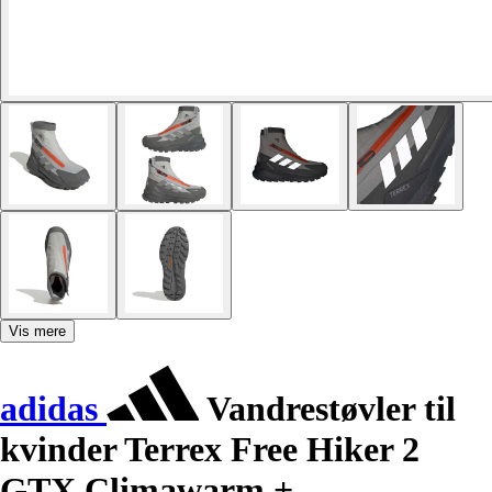
Vis mere
adidas
Vandrestøvler til
kvinder Terrex Free Hiker 2
GTX Climawarm +