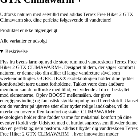
Udforsk naturen med selvtillid med adidas Terrex Free Hiker 2 GTX
Climawarm sko, dine perfekte følgesvende til vandreture!
Produktet er ikke tilgængeligt
Alle varianter er udsolgt
Beskrivelse
Flys fra byens larm og nyd de store rum med vandreskoen Terrex Free
Hiker 2 GTX CLIMAWARM+. Designet til dem, der søger komfort i
naturen, er denne sko din alliier til lange vandreture såvel som
weekendudflugter. GORE-TEX® skoteknologien holder dine fødder
komfortabelt tørre uanset forholdene. Takket være dens åndbare
membran kan du udforske med tillid, vel vidende at du er beskyttet
mod elementerne. Oplev BOOST mellemsålen, der giver
energigenvinding og fantastisk støddæmpning med hvert skridt. Uanset
om du vandrer på ujævne stier eller nyder rolige landskaber, vil du
mærke en uovertruffen komfort og støtte. CLIMAWARM+
teknologien holder dine fødder varme for maksimal komfort på dine
eventyr i koldt vejr. Udstyret med et hurtigt snøresystem tilbyder denne
sko en perfekt og nem pasform. adidas tilbyder dig vandreskoen Terrex
Free Hiker 2 GTX CLIMAWARM+, hvor innovation møder