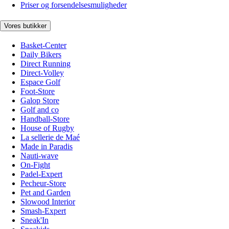
Priser og forsendelsesmuligheder
Vores butikker
Basket-Center
Daily Bikers
Direct Running
Direct-Volley
Espace Golf
Foot-Store
Galop Store
Golf and co
Handball-Store
House of Rugby
La sellerie de Maé
Made in Paradis
Nauti-wave
On-Fight
Padel-Expert
Pecheur-Store
Pet and Garden
Slowood Interior
Smash-Expert
Sneak'In