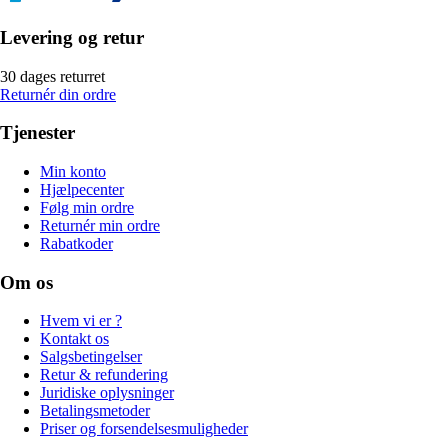
Levering og retur
30 dages returret
Returnér din ordre
Tjenester
Min konto
Hjælpecenter
Følg min ordre
Returnér min ordre
Rabatkoder
Om os
Hvem vi er ?
Kontakt os
Salgsbetingelser
Retur & refundering
Juridiske oplysninger
Betalingsmetoder
Priser og forsendelsesmuligheder