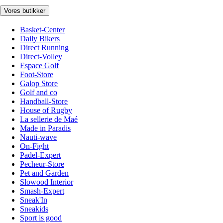
Vores butikker
Basket-Center
Daily Bikers
Direct Running
Direct-Volley
Espace Golf
Foot-Store
Galop Store
Golf and co
Handball-Store
House of Rugby
La sellerie de Maé
Made in Paradis
Nauti-wave
On-Fight
Padel-Expert
Pecheur-Store
Pet and Garden
Slowood Interior
Smash-Expert
Sneak'In
Sneakids
Sport is good