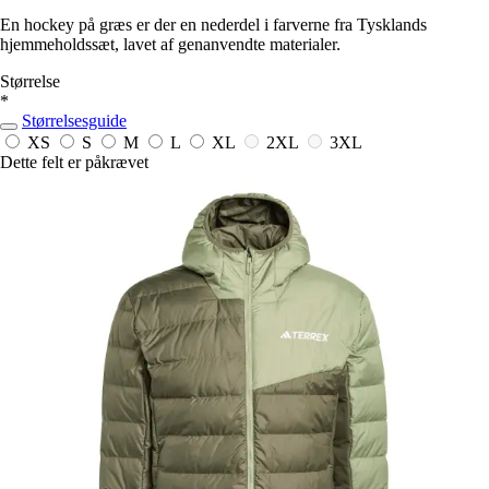
En hockey på græs er der en nederdel i farverne fra Tysklands
hjemmeholdssæt, lavet af genanvendte materialer.
Størrelse
*
Størrelsesguide
XS
S
M
L
XL
2XL
3XL
Dette felt er påkrævet