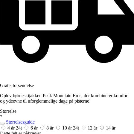
Gratis forsendelse
Oplev børneskijakken Peak Mountain Eros, der kombinerer komfort
og ydeevne til uforglemmelige dage på pisterne!
Størrelse
*
Størrelsesguide
4 år
24t
6 år
8 år
10 år
24t
12 år
14 år
Dette felt er påkrævet