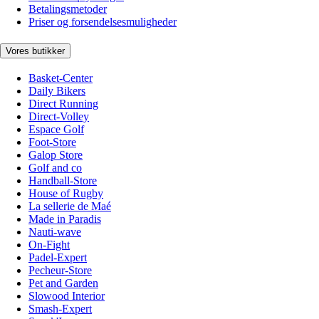
Betalingsmetoder
Priser og forsendelsesmuligheder
Vores butikker
Basket-Center
Daily Bikers
Direct Running
Direct-Volley
Espace Golf
Foot-Store
Galop Store
Golf and co
Handball-Store
House of Rugby
La sellerie de Maé
Made in Paradis
Nauti-wave
On-Fight
Padel-Expert
Pecheur-Store
Pet and Garden
Slowood Interior
Smash-Expert