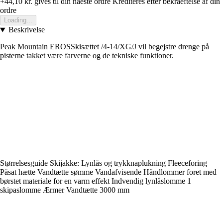
+44,10 kr.
gives til din naeste ordre
Krediteres efter bekraeftelse af din
ordre
Loading...
Beskrivelse
Peak Mountain EROSSkisættet /4-14/XG/J vil begejstre drenge på
pisterne takket være farverne og de tekniske funktioner.
Størrelsesguide Skijakke: Lynlås og trykknaplukning Fleeceforing
Påsat hætte Vandtætte sømme Vandafvisende Håndlommer foret med
børstet materiale for en varm effekt Indvendig lynlåslomme 1
skipaslomme Ærmer Vandtætte 3000 mm