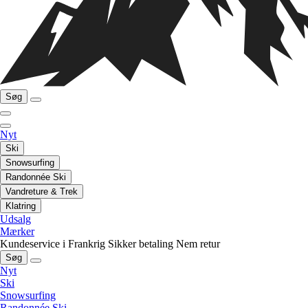
Søg
Nyt
Ski
Snowsurfing
Randonnée Ski
Vandreture & Trek
Klatring
Udsalg
Mærker
Kundeservice i Frankrig
Sikker betaling
Nem retur
Søg
Nyt
Ski
Snowsurfing
Randonnée Ski