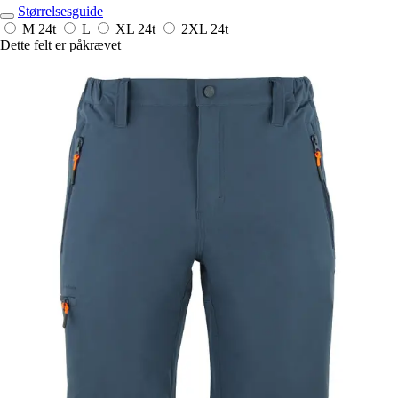
Størrelsesguide
M
24t
L
XL
24t
2XL
24t
Dette felt er påkrævet