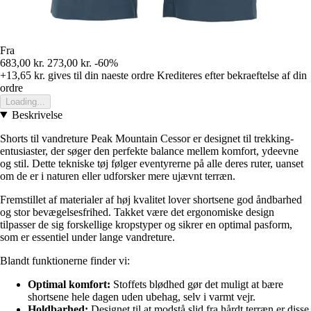
Fra
683,00 kr.
273,00 kr.
-60%
+13,65 kr.
gives til din naeste ordre
Krediteres efter bekraeftelse af din
ordre
Loading...
Beskrivelse
Shorts til vandreture Peak Mountain Cessor er designet til trekking-
entusiaster, der søger den perfekte balance mellem komfort, ydeevne
og stil. Dette tekniske tøj følger eventyrerne på alle deres ruter, uanset
om de er i naturen eller udforsker mere ujævnt terræn.
Fremstillet af materialer af høj kvalitet lover shortsene god åndbarhed
og stor bevægelsesfrihed. Takket være det ergonomiske design
tilpasser de sig forskellige kropstyper og sikrer en optimal pasform,
som er essentiel under lange vandreture.
Blandt funktionerne finder vi:
Optimal komfort:
Stoffets blødhed gør det muligt at bære
shortsene hele dagen uden ubehag, selv i varmt vejr.
Holdbarhed:
Designet til at modstå slid fra hårdt terræn er disse