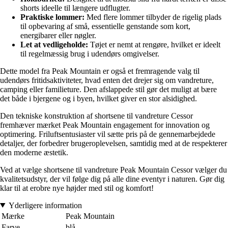
shorts ideelle til længere udflugter.
Praktiske lommer:
Med flere lommer tilbyder de rigelig plads
til opbevaring af små, essentielle genstande som kort,
energibarer eller nøgler.
Let at vedligeholde:
Tøjet er nemt at rengøre, hvilket er ideelt
til regelmæssig brug i udendørs omgivelser.
Dette model fra Peak Mountain er også et fremragende valg til
udendørs fritidsaktiviteter, hvad enten det drejer sig om vandreture,
camping eller familieture. Den afslappede stil gør det muligt at bære
det både i bjergene og i byen, hvilket giver en stor alsidighed.
Den tekniske konstruktion af shortsene til vandreture Cessor
fremhæver mærket Peak Mountain engagement for innovation og
optimering. Friluftsentusiaster vil sætte pris på de gennemarbejdede
detaljer, der forbedrer brugeroplevelsen, samtidig med at de respekterer
den moderne æstetik.
Ved at vælge shortsene til vandreture Peak Mountain Cessor vælger du
kvalitetsudstyr, der vil følge dig på alle dine eventyr i naturen. Gør dig
klar til at erobre nye højder med stil og komfort!
Yderligere information
Mærke
Peak Mountain
Farve
blå