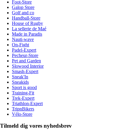
Foot-Store
Galop Store
Golf and co
Handball-Store
House of Rugby
La sellerie de Maé
Made in Paradis
Nauti-wave
On-Fight
Padel-Expert
Pecheur-Store
Pet and Garden
Slowood Interior
Smash-Expert
Sneak'In
Sneakids
Sport is good
Training-Fit
Trek-Expert
Triathlon-Expert
TripnBikers
Vélo-Store
Tilmeld dig vores nyhedsbrev