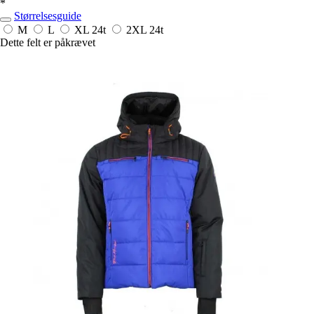
*
Størrelsesguide
M
L
XL
24t
2XL
24t
Dette felt er påkrævet