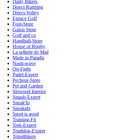
Daily Bikers
Direct Running
Direct-Volley
Espace Golf
Foot-Store
Galop Store
Golf and co
Handball-Store
House of Rugby
La sellerie de Maé
Made in Paradis
Nauti-wave
On-Fight
Padel-Expert
Pecheur-Store
Pet and Garden
Slowood Interior
Smash-Expert
Sneak'In
Sneakids
Sport is good
Training-Fit
Trek-Expert
Triathlon-Expert
TripnBikers