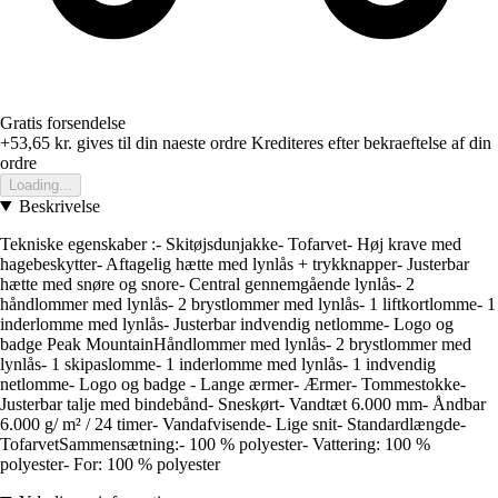
Gratis forsendelse
+53,65 kr.
gives til din naeste ordre
Krediteres efter bekraeftelse af din
ordre
Loading...
Beskrivelse
Tekniske egenskaber :- Skitøjsdunjakke- Tofarvet- Høj krave med
hagebeskytter- Aftagelig hætte med lynlås + trykknapper- Justerbar
hætte med snøre og snore- Central gennemgående lynlås- 2
håndlommer med lynlås- 2 brystlommer med lynlås- 1 liftkortlomme- 1
inderlomme med lynlås- Justerbar indvendig netlomme- Logo og
badge Peak MountainHåndlommer med lynlås- 2 brystlommer med
lynlås- 1 skipaslomme- 1 inderlomme med lynlås- 1 indvendig
netlomme- Logo og badge - Lange ærmer- Ærmer- Tommestokke-
Justerbar talje med bindebånd- Sneskørt- Vandtæt 6.000 mm- Åndbar
6.000 g/ m² / 24 timer- Vandafvisende- Lige snit- Standardlængde-
TofarvetSammensætning:- 100 % polyester- Vattering: 100 %
polyester- For: 100 % polyester