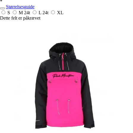
*
Størrelsesguide
S
M
24t
L
24t
XL
Dette felt er påkrævet