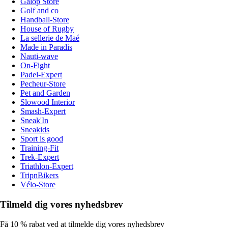
Galop Store
Golf and co
Handball-Store
House of Rugby
La sellerie de Maé
Made in Paradis
Nauti-wave
On-Fight
Padel-Expert
Pecheur-Store
Pet and Garden
Slowood Interior
Smash-Expert
Sneak'In
Sneakids
Sport is good
Training-Fit
Trek-Expert
Triathlon-Expert
TripnBikers
Vélo-Store
Tilmeld dig vores nyhedsbrev
Få 10 % rabat ved at tilmelde dig vores nyhedsbrev