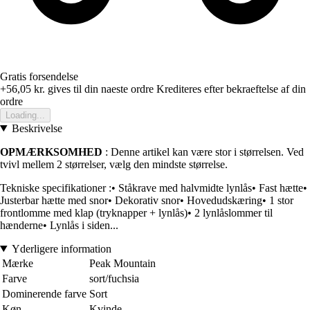
Gratis forsendelse
+56,05 kr.
gives til din naeste ordre
Krediteres efter bekraeftelse af din
ordre
Loading...
Beskrivelse
OPMÆRKSOMHED
: Denne artikel kan være stor i størrelsen. Ved
tvivl mellem 2 størrelser, vælg den mindste størrelse.
Tekniske specifikationer :• Ståkrave med halvmidte lynlås• Fast hætte•
Justerbar hætte med snor• Dekorativ snor• Hovedudskæring• 1 stor
frontlomme med klap (tryknapper + lynlås)• 2 lynlåslommer til
hænderne• Lynlås i siden...
Yderligere information
Mærke
Peak Mountain
Farve
sort/fuchsia
Dominerende farve
Sort
Køn
Kvinde