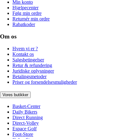
Min konto
Hjælpecenter
Følg min ordre
Returnér min ordre
Rabatkoder
Om os
Hvem vi er ?
Kontakt os
Salgsbetingelser
Retur & refundering
Juridiske oplysninger
Betalingsmetoder
Priser og forsendelsesmuligheder
Vores butikker
Basket-Center
Daily Bikers
Direct Running
Direct-Volley
Espace Golf
Foot-Store