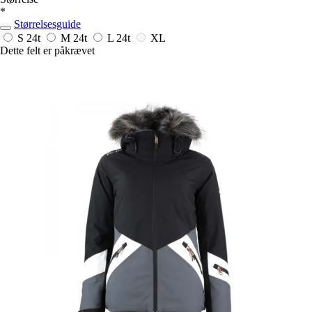
*
Størrelsesguide
S
24t
M
24t
L
24t
XL
Dette felt er påkrævet