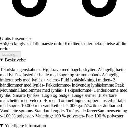
Gratis forsendelse
+56,05 kr.
gives til din naeste ordre
Krediteres efter bekraeftelse af din
ordre
Loading...
Beskrivelse
Tekniske egenskaber :- Høj krave med hagebeskytter- Aftagelig hætte
med lynlås- Justerbar hætte med snøre og strammebånd- Aftagelig
imiteret pels med lynlås + velcro- Fuld lynlåslukning i midten- 2
håndlommer med lynlås- Pakkelomme- Indvendig lynlåslomme Peak
MountainHåndlommer med lynlås- 1 skipaslomme- 1 inderlomme med
lynlås- Smarte lynlåse- Logo og badge- Lange ærmer- Justerbare
manchetter med velcro- Ærmer- Tommelfingerstropper- Justerbar talje
med snøre- 10.000 mm vandtæthed- 5.000 g/m²/24 timer åndbarhed-
Vandtætte sømme- Standardlængde- Trefarvede farverSammensætning
:- 100 % polyester- Vattering: 100 % polyester- For: 100 % polyester
Yderligere information