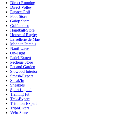
Direct Running
Direct-Volley
Espace Golf
Foot-Store
Galop Store
Golf and co
Handball-Store
House of Rugby
La sellerie de Maé
Made in Paradis
Nauti-wave
On-Fight
Padel-Expert
Pecheur-Store
Pet and Garden
Slowood Interior
Smash-Expert
Sneak'In
Sneakids
Sport is good
Training-Fit
Trek-Expert
Triathlon-Expert
TripnBikers
Vélo-Store