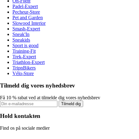
On-Fight
Padel-Expert
Pecheur-Store
Pet and Garden
Slowood Interior
Smash-Expert
Sneak'In
Sneakids
Sport is good
Training-Fit
Trek-Expert
Triathlon-Expert
TripnBikers
Vélo-Store
Tilmeld dig vores nyhedsbrev
Få 10 % rabat ved at tilmelde dig vores nyhedsbrev
Tilmeld dig
Hold kontakten
Find os på sociale medier