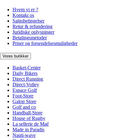
Hvem vi er ?
Kontakt os
Salgsbetingelser
Retur & refundering
Juridiske oplysninger
Betalingsmetoder
Priser og forsendelsesmuligheder
Vores butikker
Basket-Center
Daily Bikers
Direct Running
Direct-Volley
Espace Golf
Foot-Store
Galop Store
Golf and co
Handball-Store
House of Rugby
La sellerie de Maé
Made in Paradis
Nauti-wave