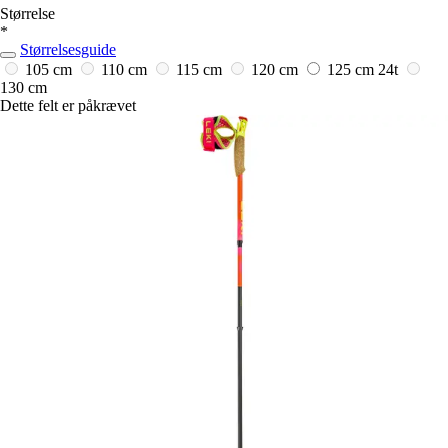
Størrelse
*
Størrelsesguide
105 cm
110 cm
115 cm
120 cm
125 cm
24t
130 cm
Dette felt er påkrævet