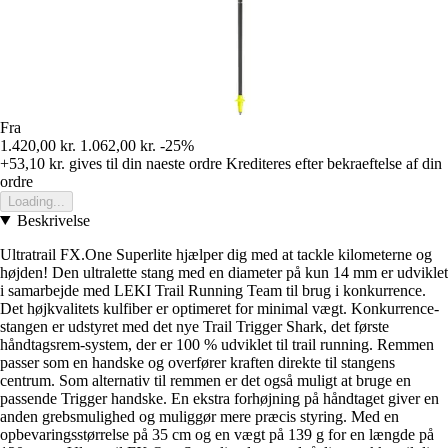
Fra
1.420,00 kr.
1.062,00 kr.
-25%
+53,10 kr.
gives til din naeste ordre
Krediteres efter bekraeftelse af din
ordre
Loading...
Beskrivelse
Ultratrail FX.One Superlite hjælper dig med at tackle kilometerne og
højden! Den ultralette stang med en diameter på kun 14 mm er udviklet
i samarbejde med LEKI Trail Running Team til brug i konkurrence.
Det højkvalitets kulfiber er optimeret for minimal vægt. Konkurrence-
stangen er udstyret med det nye Trail Trigger Shark, det første
håndtagsrem-system, der er 100 % udviklet til trail running. Remmen
passer som en handske og overfører kraften direkte til stangens
centrum. Som alternativ til remmen er det også muligt at bruge en
passende Trigger handske. En ekstra forhøjning på håndtaget giver en
anden grebsmulighed og muliggør mere præcis styring. Med en
opbevaringsstørrelse på 35 cm og en vægt på 139 g for en længde på