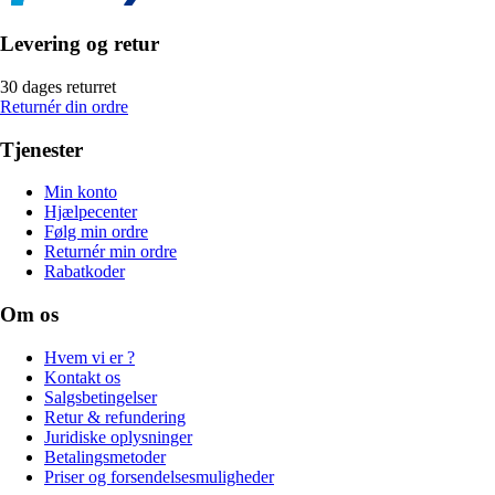
Levering og retur
30 dages returret
Returnér din ordre
Tjenester
Min konto
Hjælpecenter
Følg min ordre
Returnér min ordre
Rabatkoder
Om os
Hvem vi er ?
Kontakt os
Salgsbetingelser
Retur & refundering
Juridiske oplysninger
Betalingsmetoder
Priser og forsendelsesmuligheder