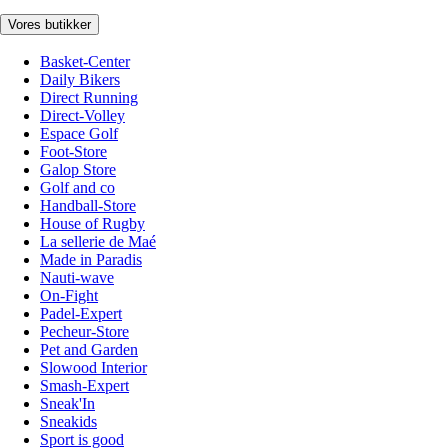
Vores butikker
Basket-Center
Daily Bikers
Direct Running
Direct-Volley
Espace Golf
Foot-Store
Galop Store
Golf and co
Handball-Store
House of Rugby
La sellerie de Maé
Made in Paradis
Nauti-wave
On-Fight
Padel-Expert
Pecheur-Store
Pet and Garden
Slowood Interior
Smash-Expert
Sneak'In
Sneakids
Sport is good