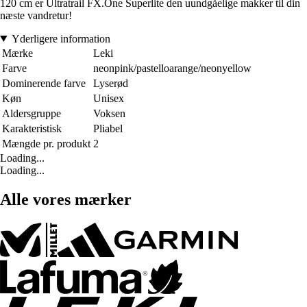
120 cm er Ultratrail FX.One Superlite den uundgåelige makker til din
næste vandretur!
Yderligere information
Mærke
Leki
Farve
neonpink/pastelloarange/neonyellow
Dominerende farve
Lyserød
Køn
Unisex
Aldersgruppe
Voksen
Karakteristisk
Pliabel
Mængde pr. produkt
2
Loading...
Loading...
Alle vores mærker