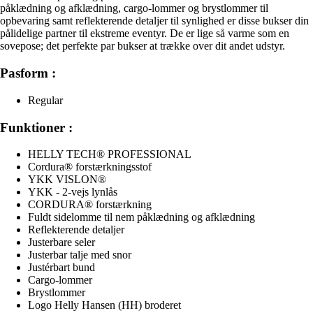
påklædning og afklædning, cargo-lommer og brystlommer til
opbevaring samt reflekterende detaljer til synlighed er disse bukser din
pålidelige partner til ekstreme eventyr. De er lige så varme som en
sovepose; det perfekte par bukser at trække over dit andet udstyr.
Pasform :
Regular
Funktioner :
HELLY TECH® PROFESSIONAL
Cordura® forstærkningsstof
YKK VISLON®
YKK - 2-vejs lynlås
CORDURA® forstærkning
Fuldt sidelomme til nem påklædning og afklædning
Reflekterende detaljer
Justerbare seler
Justerbar talje med snor
Justérbart bund
Cargo-lommer
Brystlommer
Logo Helly Hansen (HH) broderet