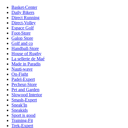
Basket-Center
Daily Bikers
Direct Running
Direct-Volley
Espace Golf
Foot-Store
Galop Store
Golf and co
Handball-Store
House of Rugby
La sellerie de Maé
Made in Paradis
Nauti-wave
On-Fight
Padel-Expert
Pecheur-Store
Pet and Garden
Slowood Interior
Smash-Expert
Sneak'In
Sneakids
Sport is good
Training-Fit
Trek-Expert