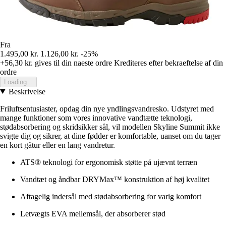
Fra
1.495,00 kr.
1.126,00 kr.
-25%
+56,30 kr.
gives til din naeste ordre
Krediteres efter bekraeftelse af din
ordre
Loading...
Beskrivelse
Friluftsentusiaster, opdag din nye yndlingsvandresko. Udstyret med
mange funktioner som vores innovative vandtætte teknologi,
stødabsorbering og skridsikker sål, vil modellen Skyline Summit ikke
svigte dig og sikrer, at dine fødder er komfortable, uanset om du tager
en kort gåtur eller en lang vandretur.
ATS® teknologi for ergonomisk støtte på ujævnt terræn
Vandtæt og åndbar DRYMax™ konstruktion af høj kvalitet
Aftagelig indersål med stødabsorbering for varig komfort
Letvægts EVA mellemsål, der absorberer stød