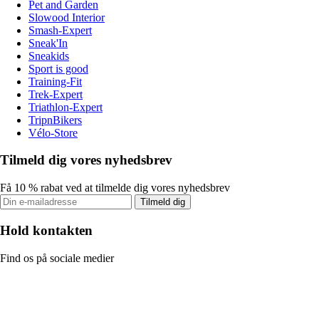
Pet and Garden
Slowood Interior
Smash-Expert
Sneak'In
Sneakids
Sport is good
Training-Fit
Trek-Expert
Triathlon-Expert
TripnBikers
Vélo-Store
Tilmeld dig vores nyhedsbrev
Få 10 % rabat ved at tilmelde dig vores nyhedsbrev
Tilmeld dig
Hold kontakten
Find os på sociale medier