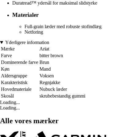
Duratread™ ydersål for maksimal slidstyrke
Materialer
Full-grain læder med robuste stofindlæg
Netforing
Yderligere information
Mærke
Ariat
Farve
bitter brown
Dominerende farve
Brun
Køn
Mand
Aldersgruppe
Voksen
Karakteristisk
Regnjakke
Hovedmateriale
Nubuck læder
Skosål
skrubebestandig gummi
Loading...
Loading...
Alle vores mærker