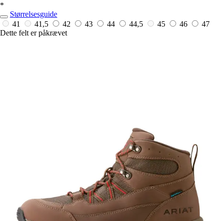
*
Størrelsesguide
41
41,5
42
43
44
44,5
45
46
47
Dette felt er påkrævet