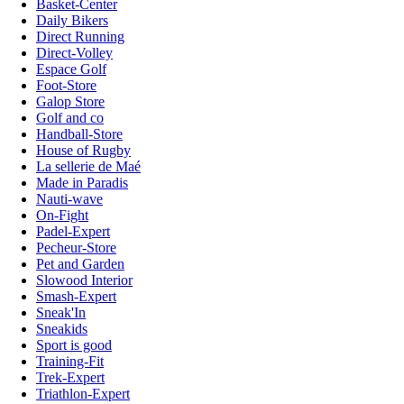
Basket-Center
Daily Bikers
Direct Running
Direct-Volley
Espace Golf
Foot-Store
Galop Store
Golf and co
Handball-Store
House of Rugby
La sellerie de Maé
Made in Paradis
Nauti-wave
On-Fight
Padel-Expert
Pecheur-Store
Pet and Garden
Slowood Interior
Smash-Expert
Sneak'In
Sneakids
Sport is good
Training-Fit
Trek-Expert
Triathlon-Expert