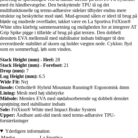
med én håndbevægelse. Den beskyttende TPU tå og det
multifunktionelle og termo-adhæsive sidelær tilbyder endnu mere
struktur og beskyttelse mod stød. Mud-ground sålen er ideel til brug på
bløde og mudrede overflader, takket være en La Sportiva FriXion®
White ultra klæbrig sammensætning og muligheden for at integrere AT
Grip Spike pigge i tilfælde af brug på glat terræn. Den dobbelt
densitets EVA mellemsål med stabilisator indsats bidrager til den
overordnede stabilitet af skoen og holder vægten nede. Cyklon: flyd
som en sommerfugl, løb som vinden.
Stack Height (mm) - Heel:
28
Stack Height (mm) - Forefoot:
21
Drop (mm):
7
Lug Height (mm):
6.5
Wide Fit:
Nej
Insole:
Ortholite® Hybrid Mountain Running® Ergonomisk 4mm
Lining:
Mesh med høj slidstyrke
Midsole:
Memlex EVA med stødabsorberende og dobbelt densitet
sprøjtning med stabilisator indsats
Sole:
FriXion® White med Impact Brake System
Upper:
Åndbare anti-slid mesh med termo-adhæsive TPU-
forstærkninger
Yderligere information
Mærke
La Sportiva