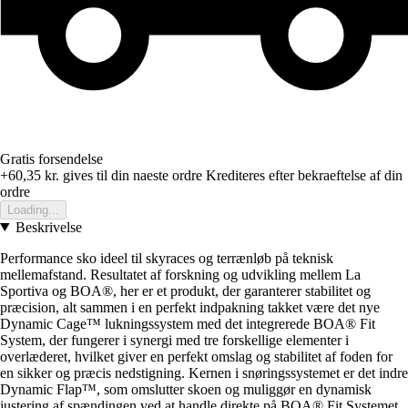
Gratis forsendelse
+60,35 kr.
gives til din naeste ordre
Krediteres efter bekraeftelse af din
ordre
Loading...
Beskrivelse
Performance sko ideel til skyraces og terrænløb på teknisk
mellemafstand. Resultatet af forskning og udvikling mellem La
Sportiva og BOA®, her er et produkt, der garanterer stabilitet og
præcision, alt sammen i en perfekt indpakning takket være det nye
Dynamic Cage™ lukningssystem med det integrerede BOA® Fit
System, der fungerer i synergi med tre forskellige elementer i
overlæderet, hvilket giver en perfekt omslag og stabilitet af foden for
en sikker og præcis nedstigning. Kernen i snøringssystemet er det indre
Dynamic Flap™, som omslutter skoen og muliggør en dynamisk
justering af spændingen ved at handle direkte på BOA® Fit Systemet