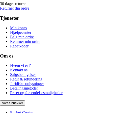
30 dages returret
Returnér din ordre
Tjenester
Min konto
Hjælpecenter
Følg min ordre
Returnér min ordre
Rabatkoder
Om os
Hvem vi er ?
Kontakt os
Salgsbetingelser
Retur & refundering
Juridiske oplysninger
Betalingsmetoder
Priser og forsendelsesmuligheder
Vores butikker
Basket-Center