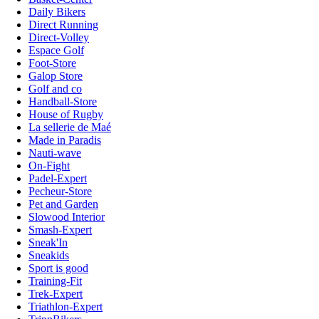
Daily Bikers
Direct Running
Direct-Volley
Espace Golf
Foot-Store
Galop Store
Golf and co
Handball-Store
House of Rugby
La sellerie de Maé
Made in Paradis
Nauti-wave
On-Fight
Padel-Expert
Pecheur-Store
Pet and Garden
Slowood Interior
Smash-Expert
Sneak'In
Sneakids
Sport is good
Training-Fit
Trek-Expert
Triathlon-Expert