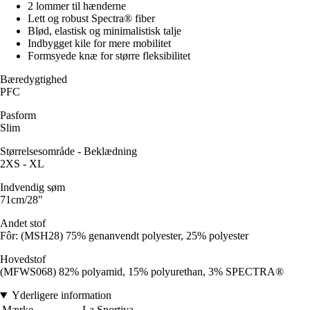
2 lommer til hænderne
Lett og robust Spectra® fiber
Blød, elastisk og minimalistisk talje
Indbygget kile for mere mobilitet
Formsyede knæ for større fleksibilitet
Bæredygtighed
PFC
Pasform
Slim
Størrelsesområde - Beklædning
2XS - XL
Indvendig søm
71cm/28"
Andet stof
Fôr: (MSH28) 75% genanvendt polyester, 25% polyester
Hovedstof
(MFWS068) 82% polyamid, 15% polyurethan, 3% SPECTRA®
Yderligere information
Mærke
La Sportiva