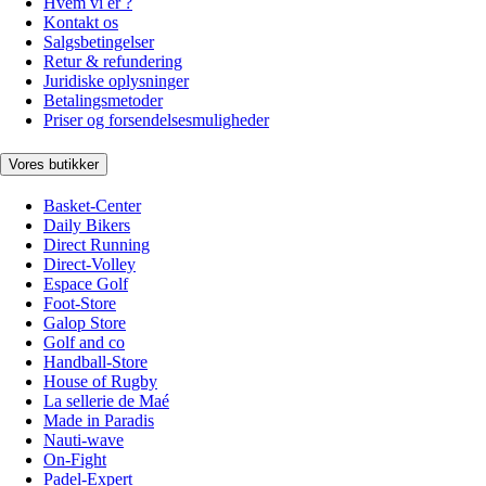
Hvem vi er ?
Kontakt os
Salgsbetingelser
Retur & refundering
Juridiske oplysninger
Betalingsmetoder
Priser og forsendelsesmuligheder
Vores butikker
Basket-Center
Daily Bikers
Direct Running
Direct-Volley
Espace Golf
Foot-Store
Galop Store
Golf and co
Handball-Store
House of Rugby
La sellerie de Maé
Made in Paradis
Nauti-wave
On-Fight
Padel-Expert