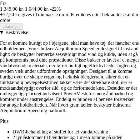
Fra
1.345,00 kr.
1.044,00 kr.
-22%
+52,20 kr.
gives til din naeste ordre
Krediteres efter bekraeftelse af din
ordre
Loading...
Beskrivelse
For at komme hurtigt op i bjergene, skal man have tøj, der matcher ens
udholdenhed. Vores bukser Aequilibrium Speed er designet til fast and
light: de beskytter bemærkelsesværdigt mod vind og kulde, uden at gå
på kompromis med dine præstationer. Disse bukser er lavet af et meget
vindafvisende materiale, der tørrer hurtigt og effektivt leder fugten og
sveden væk under udfordrende opstigninger. Designet til at komme
hurtigt over de skarpe rygge og i teknisk bjergterræn, sikrer det en
fuldstændig bevægelsesfrihed takket være det strækbare stof, der er
modstandsdygtigt overfor slid, og de forformede knæ. Desuden er der
omhyggeligt placeret indsatser i PowerMesh for mere åndbarhed og
komfort under anstrengelse. Endelig er bunden af benene forstærket
for at øge holdbarheden. Når hvert gram tæller, beskytter bukserne
Aequilibrium Speed dig uafbrudt.
Plus
DWR-behandling af stoffet for let vandafvisning
2 lynlåslommer til hænderne og 1 mesh-lomme på siden