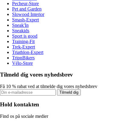
Pecheur-Store
Pet and Garden
Slowood Interior
Smash-Expert
Sneak'In
Sneakids
Sport is good
Training-Fit
Trek-Expert
Triathlon-Expert
TripnBikers
Vélo-Store
Tilmeld dig vores nyhedsbrev
Få 10 % rabat ved at tilmelde dig vores nyhedsbrev
Tilmeld dig
Hold kontakten
Find os på sociale medier