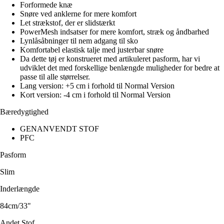
Forformede knæ
Snøre ved anklerne for mere komfort
Let strækstof, der er slidstærkt
PowerMesh indsatser for mere komfort, stræk og åndbarhed
Lynlåsåbninger til nem adgang til sko
Komfortabel elastisk talje med justerbar snøre
Da dette tøj er konstrueret med artikuleret pasform, har vi
udviklet det med forskellige benlængde muligheder for bedre at
passe til alle størrelser.
Lang version: +5 cm i forhold til Normal Version
Kort version: -4 cm i forhold til Normal Version
Bæredygtighed
GENANVENDT STOF
PFC
Pasform
Slim
Inderlængde
84cm/33"
Andet Stof