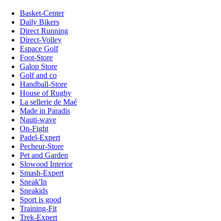
Basket-Center
Daily Bikers
Direct Running
Direct-Volley
Espace Golf
Foot-Store
Galop Store
Golf and co
Handball-Store
House of Rugby
La sellerie de Maé
Made in Paradis
Nauti-wave
On-Fight
Padel-Expert
Pecheur-Store
Pet and Garden
Slowood Interior
Smash-Expert
Sneak'In
Sneakids
Sport is good
Training-Fit
Trek-Expert