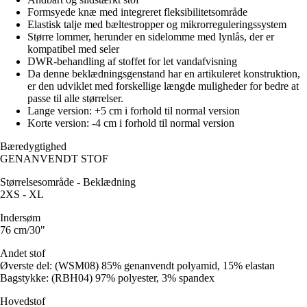
Formsyede knæ med integreret fleksibilitetsområde
Elastisk talje med bæltestropper og mikrorreguleringssystem
Større lommer, herunder en sidelomme med lynlås, der er
kompatibel med seler
DWR-behandling af stoffet for let vandafvisning
Da denne beklædningsgenstand har en artikuleret konstruktion,
er den udviklet med forskellige længde muligheder for bedre at
passe til alle størrelser.
Lange version: +5 cm i forhold til normal version
Korte version: -4 cm i forhold til normal version
Bæredygtighed
GENANVENDT STOF
Størrelsesområde - Beklædning
2XS - XL
Indersøm
76 cm/30"
Andet stof
Øverste del: (WSM08) 85% genanvendt polyamid, 15% elastan
Bagstykke: (RBH04) 97% polyester, 3% spandex
Hovedstof