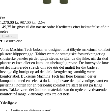
Fra
1.270,00 kr.
987,00 kr.
-22%
+49,35 kr.
gives til din naeste ordre
Krediteres efter bekraeftelse af din
ordre
Loading...
Beskrivelse
Vores Machina Tech bukser er designet til at tilbyde maksimal komfort
på store klippevægge. Takket være de strategiske forstærkninger og
slidstærke paneler på de rigtige steder, svigter de dig ikke, når du skal
placere et knæ eller en kam i en ubehagelig revne. De formsyede knæ
og det integrerede stretch-område gør det muligt for dig både at
bevæge dig hurtigt op ad de hårde længder og samtidig være
komfortabel. Bukserne Machina Tech har flere lommer, der er
kompatible med en sele, så du kan opbevare det nødvendige, samt en
justering i hoften for en personlig komfort fra start til slut på lange
ruter. Takket være det åndbare materiale kan du nyde en vedvarende
komfort på lange klatredage væk fra det hele.
Yderligere
Åndbart og slidstærkt stof