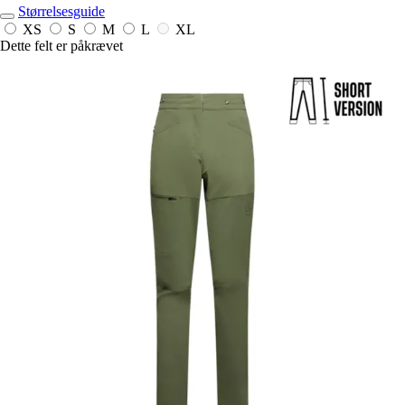
Størrelsesguide
XS
S
M
L
XL
Dette felt er påkrævet