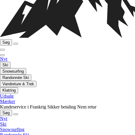
Søg
Nyt
Ski
Snowsurfing
Randonnée Ski
Vandreture & Trek
Klatring
Udsalg
Mærker
Kundeservice i Frankrig
Sikker betaling
Nem retur
Søg
Nyt
Ski
Snowsurfing
Randonnée Ski